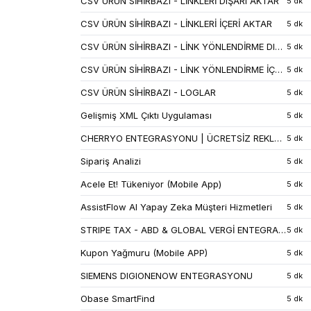
CSV ÜRÜN SİHİRBAZI - LİNKLERİ DIŞARI AKTAR
5 dk
CSV ÜRÜN SİHİRBAZI - LİNKLERİ İÇERİ AKTAR
5 dk
CSV ÜRÜN SİHİRBAZI - LİNK YÖNLENDİRME DIŞARI AKTAR
5 dk
CSV ÜRÜN SİHİRBAZI - LİNK YÖNLENDİRME İÇERİ AKTAR
5 dk
CSV ÜRÜN SİHİRBAZI - LOGLAR
5 dk
Gelişmiş XML Çıktı Uygulaması
5 dk
CHERRYO ENTEGRASYONU | ÜCRETSİZ REKLAM ALANI
5 dk
Sipariş Analizi
5 dk
Acele Et! Tükeniyor (Mobile App)
5 dk
AssistFlow AI Yapay Zeka Müşteri Hizmetleri
5 dk
STRIPE TAX - ABD & GLOBAL VERGİ ENTEGRASYONU
5 dk
Kupon Yağmuru (Mobile APP)
5 dk
SIEMENS DIGIONENOW ENTEGRASYONU
5 dk
Obase SmartFind
5 dk