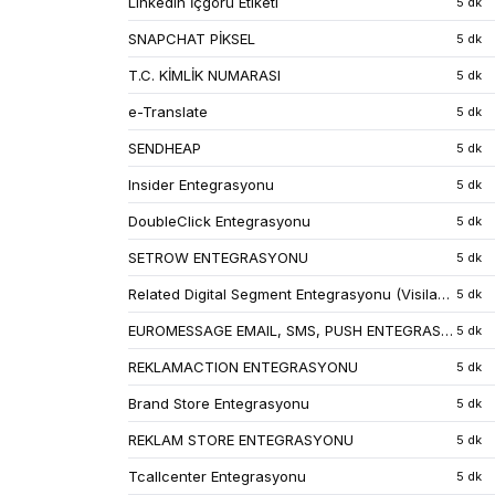
LinkedIn İçgörü Etiketi
5 dk
SNAPCHAT PİKSEL
5 dk
T.C. KİMLİK NUMARASI
5 dk
e-Translate
5 dk
SENDHEAP
5 dk
Insider Entegrasyonu
5 dk
DoubleClick Entegrasyonu
5 dk
SETROW ENTEGRASYONU
5 dk
Related Digital Segment Entegrasyonu (Visilabs)
5 dk
EUROMESSAGE EMAIL, SMS, PUSH ENTEGRASYONU
5 dk
REKLAMACTION ENTEGRASYONU
5 dk
Brand Store Entegrasyonu
5 dk
REKLAM STORE ENTEGRASYONU
5 dk
Tcallcenter Entegrasyonu
5 dk