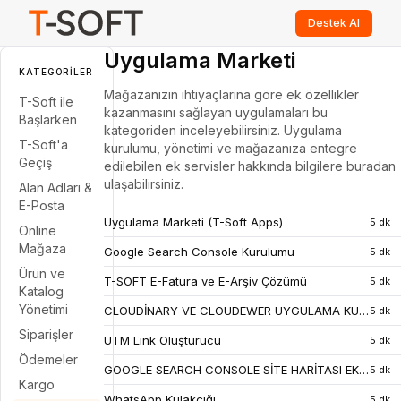
Destek Al
Uygulama Marketi
KATEGORILER
Mağazanızın ihtiyaçlarına göre ek özellikler
T-Soft ile
kazanmasını sağlayan uygulamaları bu
Başlarken
kategoriden inceleyebilirsiniz. Uygulama
T-Soft'a
kurulumu, yönetimi ve mağazanıza entegre
Geçiş
edilebilen ek servisler hakkında bilgilere buradan
ulaşabilirsiniz.
Alan Adları &
E-Posta
Uygulama Marketi (T-Soft Apps)
5 dk
Online
Mağaza
Google Search Console Kurulumu
5 dk
Ürün ve
T-SOFT E-Fatura ve E-Arşiv Çözümü
5 dk
Katalog
Yönetimi
CLOUDİNARY VE CLOUDEWER UYGULAMA KURULUMLARI
5 dk
Siparişler
UTM Link Oluşturucu
5 dk
Ödemeler
GOOGLE SEARCH CONSOLE SİTE HARİTASI EKLEME
5 dk
Kargo
WhatsApp Kulakçığı
5 dk