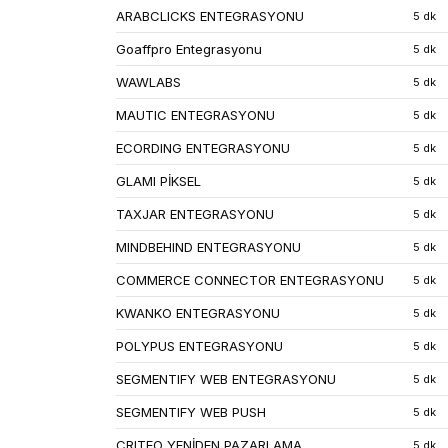
ARABCLICKS ENTEGRASYONU
5 dk
Goaffpro Entegrasyonu
5 dk
WAWLABS
5 dk
MAUTIC ENTEGRASYONU
5 dk
ECORDING ENTEGRASYONU
5 dk
GLAMI PİKSEL
5 dk
TAXJAR ENTEGRASYONU
5 dk
MINDBEHIND ENTEGRASYONU
5 dk
COMMERCE CONNECTOR ENTEGRASYONU
5 dk
KWANKO ENTEGRASYONU
5 dk
POLYPUS ENTEGRASYONU
5 dk
SEGMENTIFY WEB ENTEGRASYONU
5 dk
SEGMENTIFY WEB PUSH
5 dk
CRITEO YENİDEN PAZARLAMA
5 dk