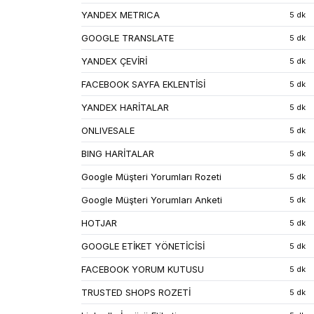
YANDEX METRICA
5 dk
GOOGLE TRANSLATE
5 dk
YANDEX ÇEVİRİ
5 dk
FACEBOOK SAYFA EKLENTİSİ
5 dk
YANDEX HARİTALAR
5 dk
ONLIVESALE
5 dk
BING HARİTALAR
5 dk
Google Müşteri Yorumları Rozeti
5 dk
Google Müşteri Yorumları Anketi
5 dk
HOTJAR
5 dk
GOOGLE ETİKET YÖNETİCİSİ
5 dk
FACEBOOK YORUM KUTUSU
5 dk
TRUSTED SHOPS ROZETİ
5 dk