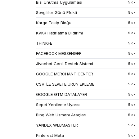
Bizi Unutma Uygulaması
5 dk
Sevgililer Günü Efekti
5 dk
Kargo Takip Bloğu
5 dk
KVKK Hatırlatma Bildirimi
5 dk
THINKFE
5 dk
FACEBOOK MESSENGER
5 dk
Jivochat Canlı Destek Sistemi
5 dk
GOOGLE MERCHANT CENTER
5 dk
CSV İLE SEPETE ÜRÜN EKLEME
5 dk
GOOGLE GTM DATALAYER
5 dk
Sepet Yenileme Uyarısı
5 dk
Bing Web Uzmanı Araçları
5 dk
YANDEX WEBMASTER
5 dk
Pinterest Meta
5 dk