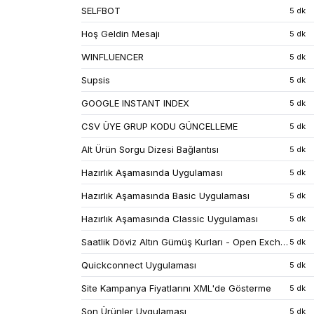
SELFBOT
5 dk
Hoş Geldin Mesajı
5 dk
WINFLUENCER
5 dk
Supsis
5 dk
GOOGLE INSTANT INDEX
5 dk
CSV ÜYE GRUP KODU GÜNCELLEME
5 dk
Alt Ürün Sorgu Dizesi Bağlantısı
5 dk
Hazırlık Aşamasında Uygulaması
5 dk
Hazırlık Aşamasında Basic Uygulaması
5 dk
Hazırlık Aşamasında Classic Uygulaması
5 dk
Saatlik Döviz Altın Gümüş Kurları - Open Exchange Rates
5 dk
Quickconnect Uygulaması
5 dk
Site Kampanya Fiyatlarını XML'de Gösterme
5 dk
Son Ürünler Uygulaması
5 dk