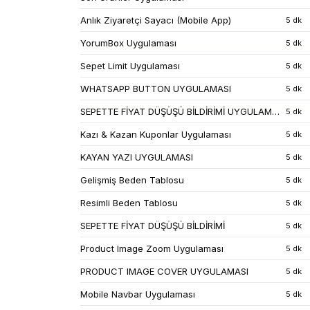
Anlık Ziyaretçi Sayacı (Mobile App)
5 dk
YorumBox Uygulaması
5 dk
Sepet Limit Uygulaması
5 dk
WHATSAPP BUTTON UYGULAMASI
5 dk
SEPETTE FİYAT DÜŞÜŞÜ BİLDİRİMİ UYGULAMASI
5 dk
Kazı & Kazan Kuponlar Uygulaması
5 dk
KAYAN YAZI UYGULAMASI
5 dk
Gelişmiş Beden Tablosu
5 dk
Resimli Beden Tablosu
5 dk
SEPETTE FİYAT DÜŞÜŞÜ BİLDİRİMİ
5 dk
Product Image Zoom Uygulaması
5 dk
PRODUCT IMAGE COVER UYGULAMASI
5 dk
Mobile Navbar Uygulaması
5 dk