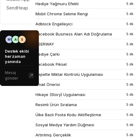
Hediye Yağmuru Efekti
5 dk
SendHeap
Mobil Chrome Sekme Rengi
5 dk
Adblock Engelleyici
5 dk
Facebook Business Alan Adı Doğrulama
5 dk
M
A
S
USERWAY
5 dk
Destek ekibi
Hediye Çarkı
5 dk
her zaman
yanında
Facebook Piksel
5 dk
Mesaj
Sepette Miktar Kontrolü Uygulaması
5 dk
gönder
Email Önerisi
5 dk
Hikaye (Story) Uygulaması
5 dk
Resimli Ürün Sıralama
5 dk
Ülke Bazlı Posta Kodu Aktifleştirme
5 dk
Sosyal Medya Yardım Düğmesi
5 dk
Artırılmış Gerçeklik
5 dk