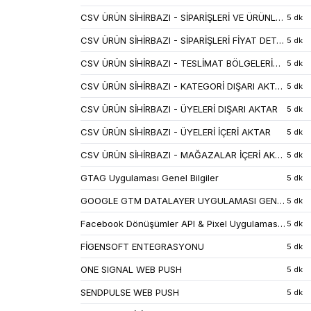
CSV ÜRÜN SİHİRBAZI - SİPARİŞLERİ VE ÜRÜNLERİ DIŞA AKTAR
5 dk
CSV ÜRÜN SİHİRBAZI - SİPARİŞLERİ FİYAT DETAYLARIYLA DIŞARI AKTAR
5 dk
CSV ÜRÜN SİHİRBAZI - TESLİMAT BÖLGELERİNİ DIŞA AKTAR
5 dk
CSV ÜRÜN SİHİRBAZI - KATEGORİ DIŞARI AKTAR
5 dk
CSV ÜRÜN SİHİRBAZI - ÜYELERİ DIŞARI AKTAR
5 dk
CSV ÜRÜN SİHİRBAZI - ÜYELERİ İÇERİ AKTAR
5 dk
CSV ÜRÜN SİHİRBAZI - MAĞAZALAR İÇERİ AKTAR
5 dk
GTAG Uygulaması Genel Bilgiler
5 dk
GOOGLE GTM DATALAYER UYGULAMASI GENEL BİLGİLER
5 dk
Facebook Dönüşümler API & Pixel Uygulaması Genel Bilgiler
5 dk
FİGENSOFT ENTEGRASYONU
5 dk
ONE SIGNAL WEB PUSH
5 dk
SENDPULSE WEB PUSH
5 dk