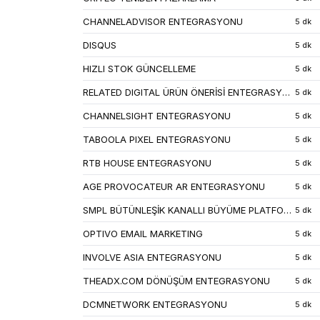
CHANNELADVISOR ENTEGRASYONU
5 dk
DISQUS
5 dk
HIZLI STOK GÜNCELLEME
5 dk
RELATED DIGITAL ÜRÜN ÖNERİSİ ENTEGRASYONU (VISILABS)
5 dk
CHANNELSIGHT ENTEGRASYONU
5 dk
TABOOLA PIXEL ENTEGRASYONU
5 dk
RTB HOUSE ENTEGRASYONU
5 dk
AGE PROVOCATEUR AR ENTEGRASYONU
5 dk
SMPL BÜTÜNLEŞİK KANALLI BÜYÜME PLATFORMU ENTEGRASYONU
5 dk
OPTIVO EMAIL MARKETING
5 dk
INVOLVE ASIA ENTEGRASYONU
5 dk
THEADX.COM DÖNÜŞÜM ENTEGRASYONU
5 dk
DCMNETWORK ENTEGRASYONU
5 dk