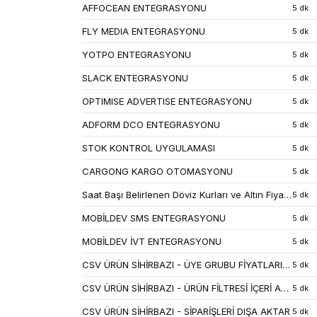
AFFOCEAN ENTEGRASYONU
5 dk
FLY MEDIA ENTEGRASYONU
5 dk
YOTPO ENTEGRASYONU
5 dk
SLACK ENTEGRASYONU
5 dk
OPTIMISE ADVERTISE ENTEGRASYONU
5 dk
ADFORM DCO ENTEGRASYONU
5 dk
STOK KONTROL UYGULAMASI
5 dk
CARGONG KARGO OTOMASYONU
5 dk
Saat Başı Belirlenen Döviz Kurları ve Altın Fiyatları
5 dk
MOBİLDEV SMS ENTEGRASYONU
5 dk
MOBİLDEV İVT ENTEGRASYONU
5 dk
CSV ÜRÜN SİHİRBAZI - ÜYE GRUBU FİYATLARI İÇERİ AKTAR
5 dk
CSV ÜRÜN SİHİRBAZI - ÜRÜN FİLTRESİ İÇERİ AKTAR
5 dk
CSV ÜRÜN SİHİRBAZI - SİPARİŞLERİ DIŞA AKTAR
5 dk