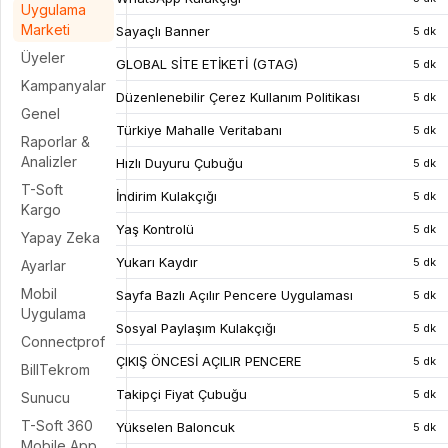
Uygulama
Marketi
Sayaçlı Banner
5 dk
Üyeler
GLOBAL SİTE ETİKETİ (GTAG)
5 dk
Kampanyalar
Düzenlenebilir Çerez Kullanım Politikası
5 dk
Genel
Türkiye Mahalle Veritabanı
5 dk
Raporlar &
Analizler
Hızlı Duyuru Çubuğu
5 dk
T-Soft
İndirim Kulakçığı
5 dk
Kargo
Yaş Kontrolü
5 dk
Yapay Zeka
Yukarı Kaydır
5 dk
Ayarlar
Mobil
Sayfa Bazlı Açılır Pencere Uygulaması
5 dk
Uygulama
Sosyal Paylaşım Kulakçığı
5 dk
Connectprof
ÇIKIŞ ÖNCESİ AÇILIR PENCERE
5 dk
BillTekrom
Takipçi Fiyat Çubuğu
5 dk
Sunucu
T-Soft 360
Yükselen Baloncuk
5 dk
Mobile App