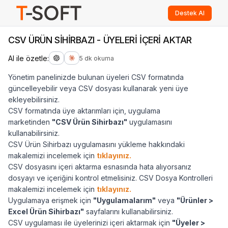
Destek Al
CSV ÜRÜN SİHİRBAZI - ÜYELERİ İÇERİ AKTAR
AI ile özetle:
5 dk okuma
Yönetim panelinizde bulunan üyeleri CSV formatında
güncelleyebilir veya CSV dosyası kullanarak yeni üye
ekleyebilirsiniz.
CSV formatında üye aktarımları için, uygulama
marketinden
"CSV Ürün Sihirbazı"
uygulamasını
kullanabilirsiniz.
CSV Ürün Sihirbazı uygulamasını yükleme hakkındaki
makalemizi incelemek için
tıklayınız.
CSV dosyasını içeri aktarma esnasında hata alıyorsanız
dosyayı ve içeriğini kontrol etmelisiniz. CSV Dosya Kontrolleri
makalemizi incelemek için
tıklayınız.
Uygulamaya erişmek için
"Uygulamalarım"
veya
"Ürünler >
Excel Ürün Sihirbazı"
sayfalarını kullanabilirsiniz.
CSV uygulaması ile üyelerinizi içeri aktarmak için
"Üyeler >