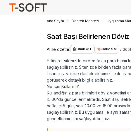
Ana Sayfa
Destek Merkezi
Uygulama Mar
Saat Başı Belirlenen Döviz K
AI ile özetle:
ChatGPT
Claude.ai
3 dk 
E-ticaret sitenizde birden fazla para birimi 
sağlayabilirsiniz. Sitenizde birden fazla para
Lisansınız var ise destek ekibimiz ile iletişime
görüşerek detaylı bilgi alabilirsiniz.
Ne İçin Kullanılır?
Kullandığınız para birimleri döviz yönetimi 
15:00'da güncellenmektedir. Saat Başı Belirle
hafta içi 5 gün, saat 10:00 ve 15:00 arasın
sağlayabilirsiniz. Bu uygulama ile aynı zam
güncellenmesini sağlayabilirsiniz.