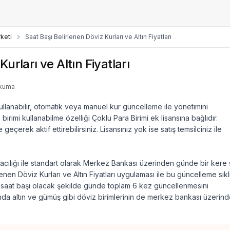
keti
Saat Başı Belirlenen Döviz Kurları ve Altın Fiyatları
urları ve Altın Fiyatları
okuma
kullanabilir, otomatik veya manuel kur güncelleme ile yönetimini
 birimi kullanabilme özelliği Çoklu Para Birimi ek lisansına bağlıdır.
 geçerek aktif ettirebilirsiniz. Lisansınız yok ise satış temsilciniz ile
aracılığı ile standart olarak Merkez Bankası üzerinden günde bir kere 
nen Döviz Kurları ve Altın Fiyatları uygulaması ile bu güncelleme sıklı
da saat başı olacak şekilde günde toplam 6 kez güncellenmesini
anda altın ve gümüş gibi döviz birimlerinin de merkez bankası üzerin