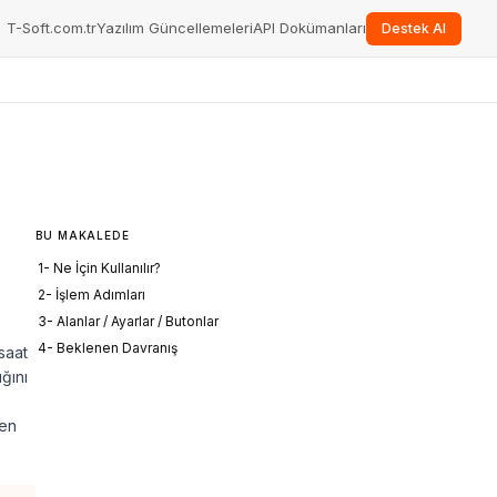
T-Soft.com.tr
Yazılım Güncellemeleri
API Dokümanları
Destek Al
BU MAKALEDE
1- Ne İçin Kullanılır?
2- İşlem Adımları
3- Alanlar / Ayarlar / Butonlar
4- Beklenen Davranış
saat
ğını
den