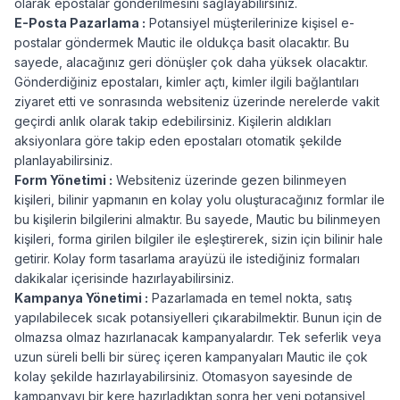
olarak epostalar gönderilmesini sağlayabilirsiniz.
E-Posta Pazarlama :
Potansiyel müşterilerinize kişisel e-
postalar göndermek Mautic ile oldukça basit olacaktır. Bu
sayede, alacağınız geri dönüşler çok daha yüksek olacaktır.
Gönderdiğiniz epostaları, kimler açtı, kimler ilgili bağlantıları
ziyaret etti ve sonrasında websiteniz üzerinde nerelerde vakit
geçirdi anlık olarak takip edebilirsiniz. Kişilerin aldıkları
aksiyonlara göre takip eden epostaları otomatik şekilde
planlayabilirsiniz.
Form Yönetimi :
Websiteniz üzerinde gezen bilinmeyen
kişileri, bilinir yapmanın en kolay yolu oluşturacağınız formlar ile
bu kişilerin bilgilerini almaktır. Bu sayede, Mautic bu bilinmeyen
kişileri, forma girilen bilgiler ile eşleştirerek, sizin için bilinir hale
getirir. Kolay form tasarlama arayüzü ile istediğiniz formaları
dakikalar içerisinde hazırlayabilirsiniz.
Kampanya Yönetimi :
Pazarlamada en temel nokta, satış
yapılabilecek sıcak potansiyelleri çıkarabilmektir. Bunun için de
olmazsa olmaz hazırlanacak kampanyalardır. Tek seferlik veya
uzun süreli belli bir süreç içeren kampanyaları Mautic ile çok
kolay şekilde hazırlayabilirsiniz. Otomasyon sayesinde de
kampanyayı bir kere hazırladıktan sonra her yeni potansiyel