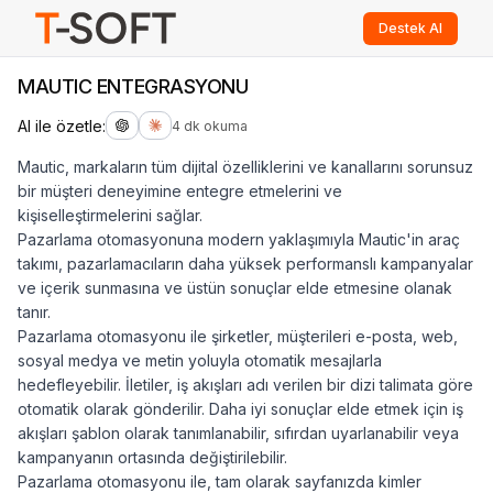
Destek Al
MAUTIC ENTEGRASYONU
AI ile özetle:
4 dk okuma
Mautic, markaların tüm dijital özelliklerini ve kanallarını sorunsuz
bir müşteri deneyimine entegre etmelerini ve
kişiselleştirmelerini sağlar.
Pazarlama otomasyonuna modern yaklaşımıyla Mautic'in araç
takımı, pazarlamacıların daha yüksek performanslı kampanyalar
ve içerik sunmasına ve üstün sonuçlar elde etmesine olanak
tanır.
Pazarlama otomasyonu ile şirketler, müşterileri e-posta, web,
sosyal medya ve metin yoluyla otomatik mesajlarla
hedefleyebilir. İletiler, iş akışları adı verilen bir dizi talimata göre
otomatik olarak gönderilir. Daha iyi sonuçlar elde etmek için iş
akışları şablon olarak tanımlanabilir, sıfırdan uyarlanabilir veya
kampanyanın ortasında değiştirilebilir.
Pazarlama otomasyonu ile, tam olarak sayfanızda kimler