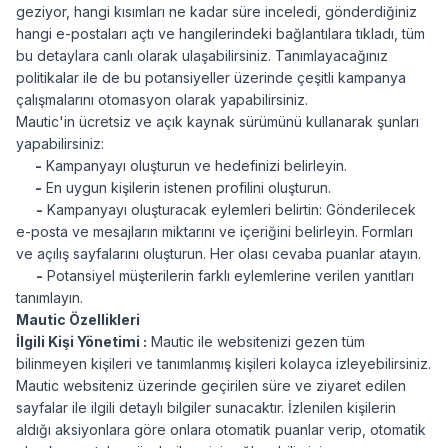
geziyor, hangi kısımları ne kadar süre inceledi, gönderdiğiniz
hangi e-postaları açtı ve hangilerindeki bağlantılara tıkladı, tüm
bu detaylara canlı olarak ulaşabilirsiniz. Tanımlayacağınız
politikalar ile de bu potansiyeller üzerinde çeşitli kampanya
çalışmalarını otomasyon olarak yapabilirsiniz.
Mautic'in ücretsiz ve açık kaynak sürümünü kullanarak şunları
yapabilirsiniz:
-
Kampanyayı oluşturun ve hedefinizi belirleyin.
-
En uygun kişilerin istenen profilini oluşturun.
-
Kampanyayı oluşturacak eylemleri belirtin: Gönderilecek
e-posta ve mesajların miktarını ve içeriğini belirleyin. Formları
ve açılış sayfalarını oluşturun. Her olası cevaba puanlar atayın.
-
Potansiyel müşterilerin farklı eylemlerine verilen yanıtları
tanımlayın.
Mautic Özellikleri
İlgili Kişi Yönetimi :
Mautic ile websitenizi gezen tüm
bilinmeyen kişileri ve tanımlanmış kişileri kolayca izleyebilirsiniz.
Mautic websiteniz üzerinde geçirilen süre ve ziyaret edilen
sayfalar ile ilgili detaylı bilgiler sunacaktır. İzlenilen kişilerin
aldığı aksiyonlara göre onlara otomatik puanlar verip, otomatik