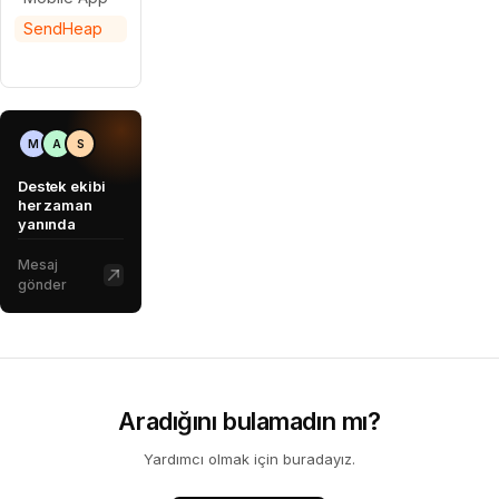
SendHeap
M
A
S
Destek ekibi
her zaman
yanında
Mesaj
gönder
Aradığını bulamadın mı?
Yardımcı olmak için buradayız.