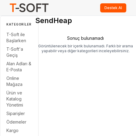
Destek Al
SendHeap
KATEGORILER
T-Soft ile
Sonuç bulunamadı
Başlarken
Görüntülenecek bir içerik bulunamadı. Farklı bir arama
T-Soft'a
yapabilir veya diğer kategorileri inceleyebilirsiniz.
Geçiş
Alan Adları &
E-Posta
Online
Mağaza
Ürün ve
Katalog
Yönetimi
Siparişler
Ödemeler
Kargo