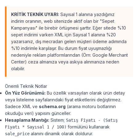
KRİTİK TEKNİK UYARI:
Sayısal 1 alanına yazdığınız
indirim oranının, web sitenizde aktif olan bir "Sepet
Kampanyası" ile birebir örtüşmesi şarttır. Eğer sitede %10
sepet indirimi varken XML için Sayısal 1 alanına %20
yazarsanız, dış mecradan gelen müşteri ödeme adımında
%10 indirimle karşılaşır. Bu durum fiyat uyuşmazlığı
nedeniyle reklam platformlarından (Örn: Google Merchant
Center) ceza almanıza veya askıya alınmanıza neden
olabilir.
Önemli Teknik Notlar
Ön Yüz Görünümü:
Bu özellik varsayılan olarak ürün detay
veya listeleme sayfalarındaki fiyat etiketlerini değiştirmez.
Sadece XML ve
schema.org
(arama motoru botlarının
okuduğu veri) yapısını günceller.
Hesaplama Mantığı:
Sistem;
Satış Fiyatı - (Satış
formülünü kullanarak
Fiyatı * Sayısal 1 / 100)
alanını dinamik olarak doldurur.
sale_price