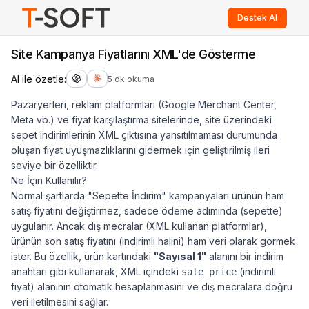
Destek Al
Site Kampanya Fiyatlarını XML'de Gösterme
AI ile özetle:
5 dk okuma
Pazaryerleri, reklam platformları (Google Merchant Center,
Meta vb.) ve fiyat karşılaştırma sitelerinde, site üzerindeki
sepet indirimlerinin XML çıktısına yansıtılmaması durumunda
oluşan fiyat uyuşmazlıklarını gidermek için geliştirilmiş ileri
seviye bir özelliktir.
Ne İçin Kullanılır?
Normal şartlarda "Sepette İndirim" kampanyaları ürünün ham
satış fiyatını değiştirmez, sadece ödeme adımında (sepette)
uygulanır. Ancak dış mecralar (XML kullanan platformlar),
ürünün son satış fiyatını (indirimli halini) ham veri olarak görmek
ister. Bu özellik, ürün kartındaki
"Sayısal 1"
alanını bir indirim
anahtarı gibi kullanarak, XML içindeki
(indirimli
sale_price
fiyat) alanının otomatik hesaplanmasını ve dış mecralara doğru
veri iletilmesini sağlar.