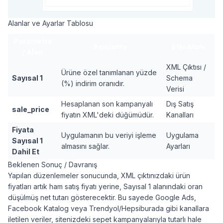
Alanlar ve Ayarlar Tablosu
Parametre
Açıklama
Etki Alanı
/ Alan
XML Çıktısı /
Ürüne özel tanımlanan yüzde
Sayısal 1
Schema
(%) indirim oranıdır.
Verisi
Hesaplanan son kampanyalı
Dış Satış
sale_price
fiyatın XML'deki düğümüdür.
Kanalları
Fiyata
Uygulamanın bu veriyi işleme
Uygulama
Sayısal 1
almasını sağlar.
Ayarları
Dahil Et
Beklenen Sonuç / Davranış
Yapılan düzenlemeler sonucunda, XML çıktınızdaki ürün
fiyatları artık ham satış fiyatı yerine, Sayısal 1 alanındaki oran
düşülmüş net tutarı gösterecektir. Bu sayede Google Ads,
Facebook Katalog veya Trendyol/Hepsiburada gibi kanallara
iletilen veriler, sitenizdeki sepet kampanyalarıyla tutarlı hale