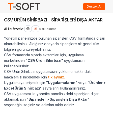
Destek Al
CSV ÜRÜN SİHİRBAZI - SİPARİŞLERİ DIŞA AKTAR
AI ile özetle:
5 dk okuma
Yönetim panelinizde bulunan siparişleri CSV formatında dışarı
aktarabilirsiniz. Aldığınız dosyada siparişlere ait genel tüm
bilgileri görüntüleyebilirsiniz.
CSV formatında sipariş aktarımları için, uygulama
marketinden
"CSV Ürün Sihirbazı"
uygulamasını
kullanabilirsiniz.
CSV Ürün Sihirbazı uygulamasını yükleme hakkındaki
makalemizi incelemek için
tıklayınız.
Uygulamaya erişmek için
"Uygulamalarım"
veya
"Ürünler >
Excel Ürün Sihirbazı"
sayfalarını kullanabilirsiniz.
CSV uygulaması ile yönetim panelinizdeki siparişleri dışarı
aktarmak için
"Siparişler > Siparişleri Dışa Aktar"
seçeneğini seçiniz ve adımları takip ediniz.