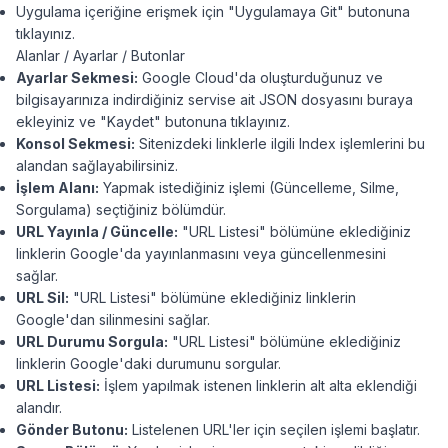
Uygulama içeriğine erişmek için "Uygulamaya Git" butonuna
tıklayınız.
Alanlar / Ayarlar / Butonlar
Ayarlar Sekmesi:
Google Cloud'da oluşturduğunuz ve
bilgisayarınıza indirdiğiniz servise ait JSON dosyasını buraya
ekleyiniz ve "Kaydet" butonuna tıklayınız.
Konsol Sekmesi:
Sitenizdeki linklerle ilgili Index işlemlerini bu
alandan sağlayabilirsiniz.
İşlem Alanı:
Yapmak istediğiniz işlemi (Güncelleme, Silme,
Sorgulama) seçtiğiniz bölümdür.
URL Yayınla / Güncelle:
"URL Listesi" bölümüne eklediğiniz
linklerin Google'da yayınlanmasını veya güncellenmesini
sağlar.
URL Sil:
"URL Listesi" bölümüne eklediğiniz linklerin
Google'dan silinmesini sağlar.
URL Durumu Sorgula:
"URL Listesi" bölümüne eklediğiniz
linklerin Google'daki durumunu sorgular.
URL Listesi:
İşlem yapılmak istenen linklerin alt alta eklendiği
alandır.
Gönder Butonu:
Listelenen URL'ler için seçilen işlemi başlatır.