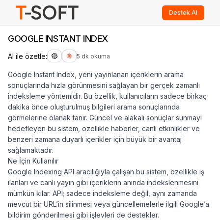
Destek Al
GOOGLE INSTANT INDEX
AI ile özetle:
5 dk okuma
Google Instant Index, yeni yayınlanan içeriklerin arama
sonuçlarında hızla görünmesini sağlayan bir gerçek zamanlı
indeksleme yöntemidir. Bu özellik, kullanıcıların sadece birkaç
dakika önce oluşturulmuş bilgileri arama sonuçlarında
görmelerine olanak tanır. Güncel ve alakalı sonuçlar sunmayı
hedefleyen bu sistem, özellikle haberler, canlı etkinlikler ve
benzeri zamana duyarlı içerikler için büyük bir avantaj
sağlamaktadır.
Ne İçin Kullanılır
Google Indexing API aracılığıyla çalışan bu sistem, özellikle iş
ilanları ve canlı yayın gibi içeriklerin anında indekslenmesini
mümkün kılar. API; sadece indeksleme değil, aynı zamanda
mevcut bir URL’in silinmesi veya güncellemelerle ilgili Google’a
bildirim gönderilmesi gibi işlevleri de destekler.