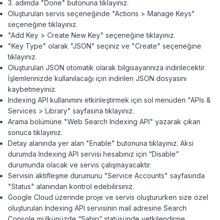
3. adımda "Done" butonuna tıklayınız.
Oluşturulan servis seçeneğinde "Actions > Manage Keys"
seçeneğine tıklayınız.
"Add Key > Create New Key" seçeneğine tıklayınız.
"Key Type" olarak "JSON" seçiniz ve "Create" seçeneğine
tıklayınız.
Oluşturulan JSON otomatik olarak bilgisayarınıza indirilecektir.
İşlemlerinizde kullanılacağı için indirilen JSON dosyasını
kaybetmeyiniz.
Indexing API kullanımını etkinleştirmek için sol menüden "APIs &
Services > Library" sayfasına tıklayınız.
Arama bölümüne "Web Search Indexing API" yazarak çıkan
sonuca tıklayınız.
Detay alanında yer alan "Enable" butonuna tıklayınız. Aksi
durumda Indexing API servisi hesabınız için “Disable”
durumunda olacak ve servis çalışmayacaktır.
Servisin aktifleşme durumunu "Service Accounts" sayfasında
"Status" alanından kontrol edebilirsiniz.
Google Cloud üzerinde proje ve servis oluştururken size özel
oluşturulan Indexing API servisinin mail adresine Search
Console mülkünüzde “Sahip” statüsünde yetkilendirme