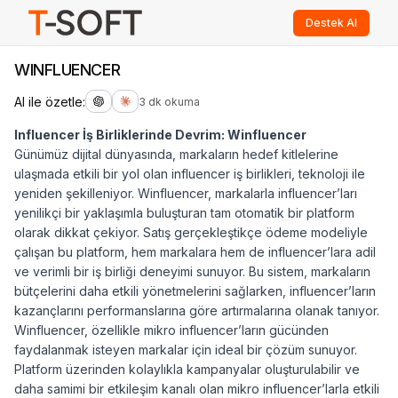
Destek Al
WINFLUENCER
AI ile özetle:
3 dk okuma
Influencer İş Birliklerinde Devrim: Winfluencer
Günümüz dijital dünyasında, markaların hedef kitlelerine
ulaşmada etkili bir yol olan influencer iş birlikleri, teknoloji ile
yeniden şekilleniyor. Winfluencer, markalarla influencer’ları
yenilikçi bir yaklaşımla buluşturan tam otomatik bir platform
olarak dikkat çekiyor. Satış gerçekleştikçe ödeme modeliyle
çalışan bu platform, hem markalara hem de influencer’lara adil
ve verimli bir iş birliği deneyimi sunuyor. Bu sistem, markaların
bütçelerini daha etkili yönetmelerini sağlarken, influencer’ların
kazançlarını performanslarına göre artırmalarına olanak tanıyor.
Winfluencer, özellikle mikro influencer’ların gücünden
faydalanmak isteyen markalar için ideal bir çözüm sunuyor.
Platform üzerinden kolaylıkla kampanyalar oluşturulabilir ve
daha samimi bir etkileşim kanalı olan mikro influencer’larla etkili