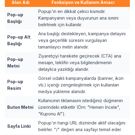
Alan Adı
Fonksiyon ve Kullanım Amacı
Popup'ın en dikkat çekici kısmıdır.
Pop-up
Kampanyanın veya duyurunun ana ismini
Başlığı
belirtmek için kullanılır.
Ana başlığı destekleyen, kampanya detayını
Pop-up Alt
veya geçerlilik süresini vurgulayan
Başlığı
tamamlayıcı metin alanıdır.
Ziyaretçiyi harekete geçirecek (CTA) ana
Pop-up
mesajın, teklifin veya bilgilendirmenin
Metni
detaylıca yazıldığı alandır.
Görsel odaklı kampanyalarda (banner, ikon
Pop-up
vb.) içeriği zenginleştirmek için kullanılan
Resim
medya yükleme alanıdır.
Kullanıcının tıklamasını istediğiniz düğmenin
Buton Metni
üzerindeki etikettir (Örn: "Hemen İncele",
"Kuponu Al").
Popup'ın hangi URL dizininde aktif olacağını
Sayfa Linki
belirler. "/" değeri ana sayfayı temsil eder.