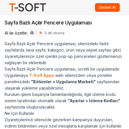
Destek Al
Sayfa Bazlı Açılır Pencere Uygulaması
AI ile özetle:
5 dk okuma
Sayfa Bazlı Açılır Pencere uygulaması, sitenizdeki farklı
sayfalarda (ana sayfa, kategori, ürün veya sepet sayfası gibi)
ziyaretçilerinize özel içerikli pop-up pencereleri göstermenizi
sağlayan bir eklentidir.
Sayfa Bazlı Açılır Pencere uygulaması, ücretli bir uygulamadır.
Uygulamaya
T-Soft Apps
web sitemizden veya yönetim
panelinizdeki
"Bölümler > Uygulama Marketi"
sayfasından
ulaşarak yükleme yapabilirsiniz.
Kurulum işlemi başarıyla tamamlandığında, ilgili izleme kodu
sistem tarafından otomatik olarak
"Ayarlar > İzleme Kodları"
sayfasında oluşturulacaktır.
Ne İçin Kullanılır
Ziyaretçilerinizi sitenizde gezerken kampanya duyuruları,
indirim bildirimleri veya özel mesajlarla karşılamak için kullanılır.