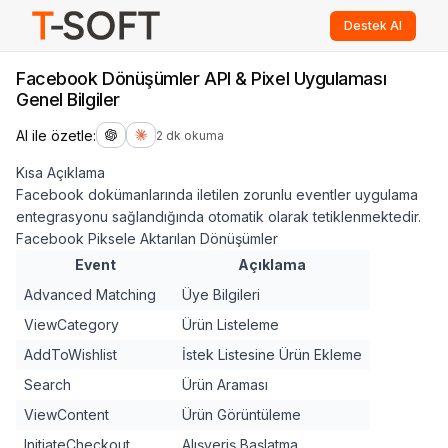
Destek Al
Facebook Dönüşümler API & Pixel Uygulaması
Genel Bilgiler
AI ile özetle:
2 dk okuma
Kısa Açıklama
Facebook dokümanlarında iletilen zorunlu eventler uygulama
entegrasyonu sağlandığında otomatik olarak tetiklenmektedir.
Facebook Piksele Aktarılan Dönüşümler
Event
Açıklama
Advanced Matching
Üye Bilgileri
ViewCategory
Ürün Listeleme
AddToWishlist
İstek Listesine Ürün Ekleme
Search
Ürün Araması
ViewContent
Ürün Görüntüleme
InitiateCheckout
Alışveriş Başlatma