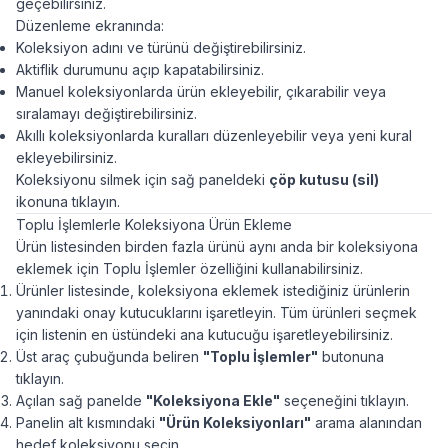
geçebilirsiniz.
Düzenleme ekranında:
Koleksiyon adını ve türünü değiştirebilirsiniz.
Aktiflik durumunu açıp kapatabilirsiniz.
Manuel koleksiyonlarda ürün ekleyebilir, çıkarabilir veya
sıralamayı değiştirebilirsiniz.
Akıllı koleksiyonlarda kuralları düzenleyebilir veya yeni kural
ekleyebilirsiniz.
Koleksiyonu silmek için sağ paneldeki
çöp kutusu (sil)
ikonuna tıklayın.
Toplu İşlemlerle Koleksiyona Ürün Ekleme
Ürün listesinden birden fazla ürünü aynı anda bir koleksiyona
eklemek için Toplu İşlemler özelliğini kullanabilirsiniz.
Ürünler listesinde, koleksiyona eklemek istediğiniz ürünlerin
yanındaki onay kutucuklarını işaretleyin. Tüm ürünleri seçmek
için listenin en üstündeki ana kutucuğu işaretleyebilirsiniz.
Üst araç çubuğunda beliren
"Toplu İşlemler"
butonuna
tıklayın.
Açılan sağ panelde
"Koleksiyona Ekle"
seçeneğini tıklayın.
Panelin alt kısmındaki
"Ürün Koleksiyonları"
arama alanından
hedef koleksiyonu seçin.