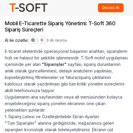
Destek Al
Mobil E-Ticarette Sipariş Yönetimi: T-Soft 360
Sipariş Süreçleri
AI ile özetle:
3 dk okuma
E-ticaret sitelerinde operasyonel başarının anahtarı, siparişlerin
hızlı ve hatasız bir şekilde işlenmesidir. T-Soft mobil uygulaması
içerisinde yer alan
"Siparişler"
sayfası; sipariş durumlarının
anlık olarak güncellenmesi, detaylı analizlerin yapılması,
kişiselleştirilmiş filtrelemeler ve fatura/sipariş çıktılarının
kablosuz olarak yazdırılması gibi tüm kritik yönetim süreçlerini
akıllı telefonunuza taşıyor.
Uygulamanın ana sayfasından veya alt menüsünden kolayca
erişebileceğiniz sipariş yönetim ekranının öne çıkan
yetenekleri şunlardır:
1. Sipariş Listesi ve Özelleştirilebilir Ekran Ayarları
"Tüm Siparişler" alanına girdiğinizde, mağazanıza gelen
siparişleri kronolojik olarak listeleyebilirsiniz. Ekranın üst