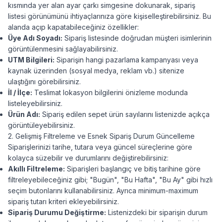
kısmında yer alan ayar çarkı simgesine dokunarak, sipariş
listesi görünümünü ihtiyaçlarınıza göre kişiselleştirebilirsiniz. Bu
alanda açıp kapatabileceğiniz özellikler:
Üye Adı Soyadı:
Sipariş listesinde doğrudan müşteri isimlerinin
görüntülenmesini sağlayabilirsiniz.
UTM Bilgileri:
Siparişin hangi pazarlama kampanyası veya
kaynak üzerinden (sosyal medya, reklam vb.) sitenize
ulaştığını görebilirsiniz.
İl / İlçe:
Teslimat lokasyon bilgilerini önizleme modunda
listeleyebilirsiniz.
Ürün Adı:
Sipariş edilen sepet ürün sayılarını listenizde açıkça
görüntüleyebilirsiniz.
2. Gelişmiş Filtreleme ve Esnek Sipariş Durum Güncelleme
Siparişlerinizi tarihe, tutara veya güncel süreçlerine göre
kolayca süzebilir ve durumlarını değiştirebilirsiniz:
Akıllı Filtreleme:
Siparişleri başlangıç ve bitiş tarihine göre
filtreleyebileceğiniz gibi; "Bugün", "Bu Hafta", "Bu Ay" gibi hızlı
seçim butonlarını kullanabilirsiniz. Ayrıca minimum-maximum
sipariş tutarı kriteri ekleyebilirsiniz.
Sipariş Durumu Değiştirme:
Listenizdeki bir siparişin durum