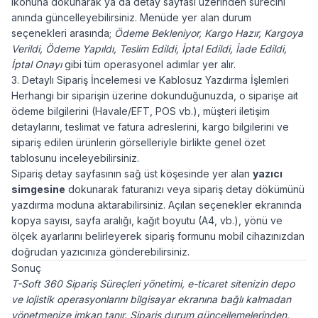
ikonuna dokunarak ya da detay sayfası üzerinden sürecini
anında güncelleyebilirsiniz. Menüde yer alan durum
seçenekleri arasında;
Ödeme Bekleniyor, Kargo Hazır, Kargoya
Verildi, Ödeme Yapıldı, Teslim Edildi, İptal Edildi, İade Edildi,
İptal Onayı
gibi tüm operasyonel adımlar yer alır.
3. Detaylı Sipariş İncelemesi ve Kablosuz Yazdırma İşlemleri
Herhangi bir siparişin üzerine dokunduğunuzda, o siparişe ait
ödeme bilgilerini (Havale/EFT, POS vb.), müşteri iletişim
detaylarını, teslimat ve fatura adreslerini, kargo bilgilerini ve
sipariş edilen ürünlerin görselleriyle birlikte genel özet
tablosunu inceleyebilirsiniz.
Sipariş detay sayfasının sağ üst köşesinde yer alan
yazıcı
simgesine
dokunarak faturanızı veya sipariş detay dökümünü
yazdırma moduna aktarabilirsiniz. Açılan seçenekler ekranında
kopya sayısı, sayfa aralığı, kağıt boyutu (A4, vb.), yönü ve
ölçek ayarlarını belirleyerek sipariş formunu mobil cihazınızdan
doğrudan yazıcınıza gönderebilirsiniz.
Sonuç
T-Soft 360 Sipariş Süreçleri yönetimi, e-ticaret sitenizin depo
ve lojistik operasyonlarını bilgisayar ekranına bağlı kalmadan
yönetmenize imkan tanır. Sipariş durum güncellemelerinden,