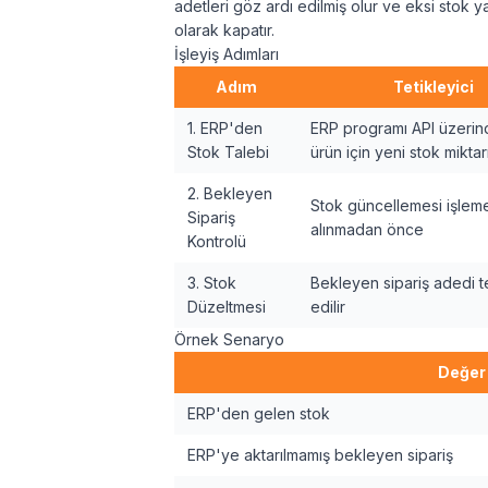
adetleri göz ardı edilmiş olur ve eksi stok y
olarak kapatır.
İşleyiş Adımları
Adım
Tetikleyici
1. ERP'den
ERP programı API üzerin
Stok Talebi
ürün için yeni stok mikta
2. Bekleyen
Stok güncellemesi işlem
Sipariş
alınmadan önce
Kontrolü
3. Stok
Bekleyen sipariş adedi t
Düzeltmesi
edilir
Örnek Senaryo
Değer
ERP'den gelen stok
ERP'ye aktarılmamış bekleyen sipariş