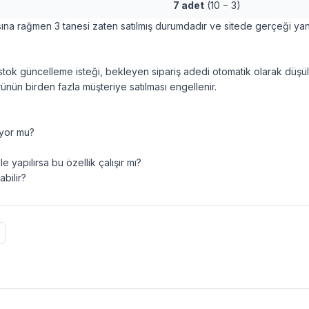
7 adet
(10 − 3)
na rağmen 3 tanesi zaten satılmış durumdadır ve sitede gerçeği yan
stok güncelleme isteği, bekleyen sipariş adedi otomatik olarak düşü
ürünün birden fazla müşteriye satılması engellenir.
iyor mu?
 yapılırsa bu özellik çalışır mı?
bilir?