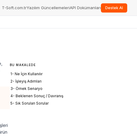
T-Soft.com.tr
Yazılım Güncellemeleri
API Dokümanları
Destek Al
e,
BU MAKALEDE
a
1- Ne İçin Kullanılır
2- İşleyiş Adımları
3- Örnek Senaryo
4- Beklenen Sonuç / Davranış
5- Sık Sorulan Sorular
şleri
ürün