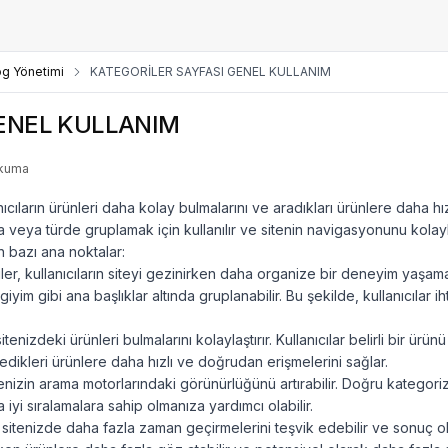
og Yönetimi
KATEGORİLER SAYFASI GENEL KULLANIM
GENEL KULLANIM
okuma
anıcıların ürünleri daha kolay bulmalarını ve aradıkları ürünlere daha hı
ema veya türde gruplamak için kullanılır ve sitenin navigasyonunu kolayla
n bazı ana noktalar:
er, kullanıcıların siteyi gezinirken daha organize bir deneyim yaşamal
iyim gibi ana başlıklar altında gruplanabilir. Bu şekilde, kullanıcılar 
sitenizdeki ürünleri bulmalarını kolaylaştırır. Kullanıcılar belirli bir ür
 istedikleri ürünlere daha hızlı ve doğrudan erişmelerini sağlar.
tenizin arama motorlarındaki görünürlüğünü artırabilir. Doğru kategori
iyi sıralamalara sahip olmanıza yardımcı olabilir.
 sitenizde daha fazla zaman geçirmelerini teşvik edebilir ve sonuç olarak 