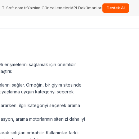
T-Soft.com.tr
Yazılım Güncellemeleri
API Dokümanları
Destek Al
zlı erişmelerini sağlamak için önemlidir.
ştırır.
arını sağlar. Örneğin, bir giyim sitesinde
ihtiyaçlarına uygun kategoriyi seçerek
ünü ararken, ilgili kategoriyi seçerek arama
zasyon, arama motorlarının sitenizi daha iyi
satışları artırabilir. Kullanıcılar farklı