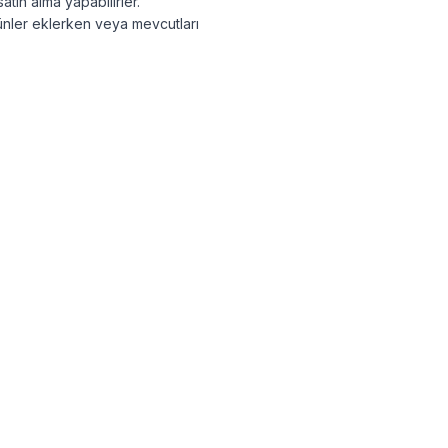
atın alma yapabilirler.
rünler eklerken veya mevcutları