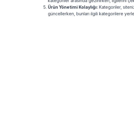
kategoriler arasında gezinirken, ilgilerini ç
Ürün Yönetimi Kolaylığı:
Kategoriler, siten
güncellerken, bunları ilgili kategorilere yerleş