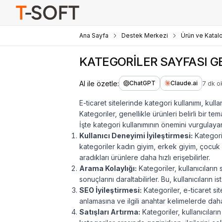
Ana Sayfa
Destek Merkezi
Ürün ve Katal
KATEGORİLER SAYFASI 
AI ile özetle:
ChatGPT
Claude.ai
7 dk 
E-ticaret sitelerinde kategori kullanımı, kull
Kategoriler, genellikle ürünleri belirli bir t
İşte kategori kullanımının önemini vurgulaya
Kullanıcı Deneyimi İyileştirmesi:
Kategoril
kategoriler kadın giyim, erkek giyim, çocuk g
aradıkları ürünlere daha hızlı erişebilirler.
Arama Kolaylığı:
Kategoriler, kullanıcıların 
sonuçlarını daraltabilirler. Bu, kullanıcıların
SEO İyileştirmesi:
Kategoriler, e-ticaret si
anlamasına ve ilgili anahtar kelimelerde daha 
Satışları Artırma:
Kategoriler, kullanıcıların