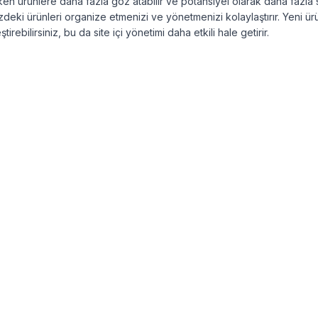
eken ürünlere daha fazla göz atabilir ve potansiyel olarak daha fazla s
izdeki ürünleri organize etmenizi ve yönetmenizi kolaylaştırır. Yeni ü
tirebilirsiniz, bu da site içi yönetimi daha etkili hale getirir.