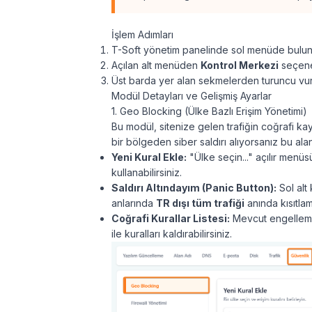
İşlem Adımları
T-Soft yönetim panelinde sol menüde bulu
Açılan alt menüden
Kontrol Merkezi
seçeneğ
Üst barda yer alan sekmelerden turuncu vu
Modül Detayları ve Gelişmiş Ayarlar
1. Geo Blocking (Ülke Bazlı Erişim Yönetimi)
Bu modül, sitenize gelen trafiğin coğrafi kay
bir bölgeden siber saldırı alıyorsanız bu alan
Yeni Kural Ekle:
"Ülke seçin..." açılır menüs
kullanabilirsiniz.
Saldırı Altındayım (Panic Button):
Sol alt
anlarında
TR dışı tüm trafiği
anında kısıtlama
Coğrafi Kurallar Listesi:
Mevcut engellemel
ile kuralları kaldırabilirsiniz.