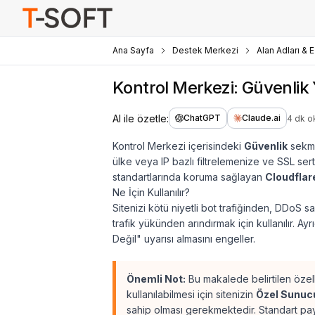
Ana Sayfa
Destek Merkezi
Alan Adları & 
Kontrol Merkezi: Güvenlik
AI ile özetle:
ChatGPT
Claude.ai
4 dk 
Kontrol Merkezi içerisindeki
Güvenlik
sekmes
ülke veya IP bazlı filtrelemenize ve SSL ser
standartlarında koruma sağlayan
Cloudflar
Ne İçin Kullanılır?
Sitenizi kötü niyetli bot trafiğinden, DDoS 
trafik yükünden arındırmak için kullanılır. Ayr
Değil" uyarısı almasını engeller.
Önemli Not:
Bu makalede belirtilen özell
kullanılabilmesi için sitenizin
Özel Sunuc
sahip olması gerekmektedir. Standart paylaş