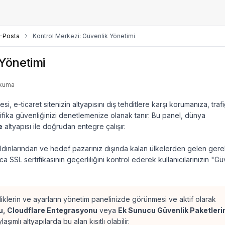
E-Posta
Kontrol Merkezi: Güvenlik Yönetimi
 Yönetimi
okuma
i, e-ticaret sitenizin altyapısını dış tehditlere karşı korumanıza, trafi
tifika güvenliğinizi denetlemenize olanak tanır. Bu panel, dünya
e
altyapısı ile doğrudan entegre çalışır.
saldırılarından ve hedef pazarınız dışında kalan ülkelerden gelen gere
ıca SSL sertifikasının geçerliliğini kontrol ederek kullanıcılarınızın "Gü
iklerin ve ayarların yönetim panelinizde görünmesi ve aktif olarak
u, Cloudflare Entegrasyonu
veya
Ek Sunucu Güvenlik Paketleri
ımlı altyapılarda bu alan kısıtlı olabilir.