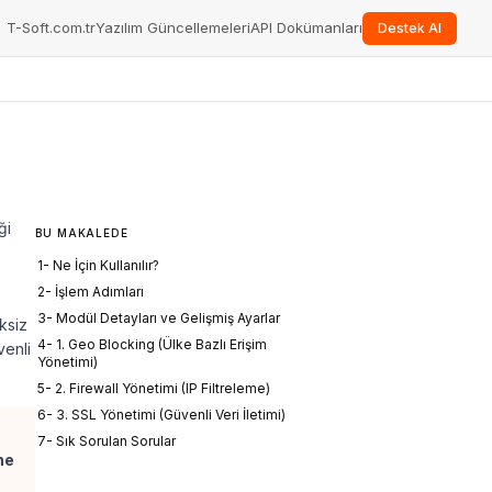
T-Soft.com.tr
Yazılım Güncellemeleri
API Dokümanları
Destek Al
ği
BU MAKALEDE
1- Ne İçin Kullanılır?
2- İşlem Adımları
3- Modül Detayları ve Gelişmiş Ayarlar
ksiz
4- 1. Geo Blocking (Ülke Bazlı Erişim
venli
Yönetimi)
5- 2. Firewall Yönetimi (IP Filtreleme)
6- 3. SSL Yönetimi (Güvenli Veri İletimi)
7- Sık Sorulan Sorular
ne