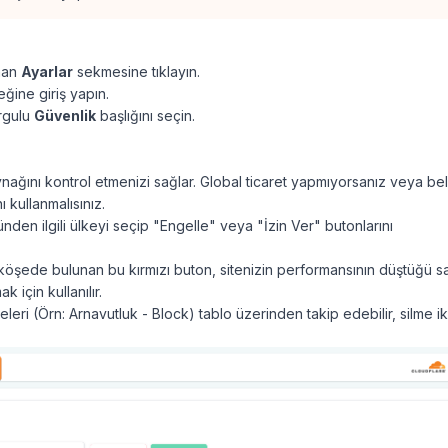
nan
Ayarlar
sekmesine tıklayın.
ine giriş yapın.
rgulu
Güvenlik
başlığını seçin.
nağını kontrol etmenizi sağlar. Global ticaret yapmıyorsanız veya beli
ı kullanmalısınız.
ünden ilgili ülkeyi seçip "Engelle" veya "İzin Ver" butonlarını
 köşede bulunan bu kırmızı buton, sitenizin performansının düştüğü sa
k için kullanılır.
eri (Örn: Arnavutluk - Block) tablo üzerinden takip edebilir, silme i