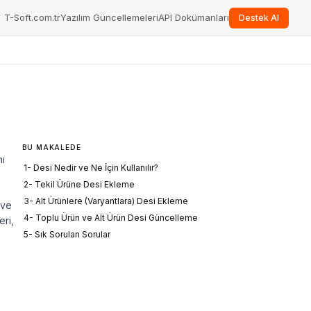
T-Soft.com.tr
Yazılım Güncellemeleri
API Dokümanları
Destek Al
BU MAKALEDE
nı
1- Desi Nedir ve Ne İçin Kullanılır?
2- Tekil Ürüne Desi Ekleme
3- Alt Ürünlere (Varyantlara) Desi Ekleme
 ve
4- Toplu Ürün ve Alt Ürün Desi Güncelleme
eri,
5- Sık Sorulan Sorular