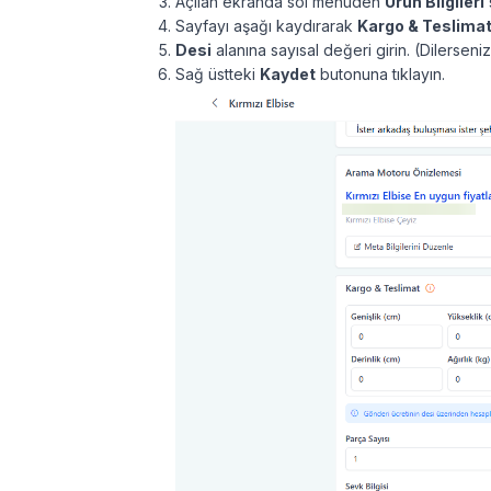
Açılan ekranda sol menüden
Ürün Bilgileri
Sayfayı aşağı kaydırarak
Kargo & Teslima
Desi
alanına sayısal değeri girin. (Dilersen
Sağ üstteki
Kaydet
butonuna tıklayın.