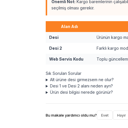
Önemli Not:
Kargo baremlerinin çalışabi
seçilmiş olması gerekir.
Alan Adı
Desi
Ürünün kargo mal
Desi 2
Farklı kargo mode
Web Servis Kodu
Toplu güncellemel
Sık Sorulan Sorular
Alt ürüne desi girmezsem ne olur?
Desi 1 ve Desi 2 alanı neden ayrı?
Ürün desi bilgisi nerede görünür?
Bu makale yardımcı oldu mu?
Evet
Hayır