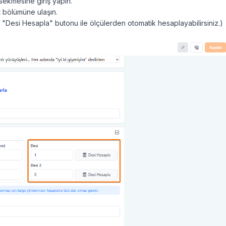
sekmesine giriş yapın.
t
bölümüne ulaşın.
iz "Desi Hesapla" butonu ile ölçülerden otomatik hesaplayabilirsiniz.)