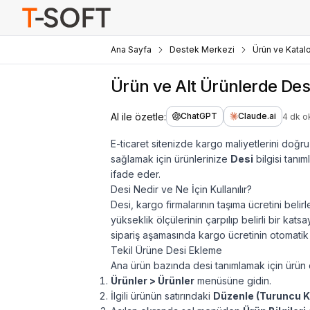
Ana Sayfa
Destek Merkezi
Ürün ve Katal
Ürün ve Alt Ürünlerde Des
AI ile özetle:
ChatGPT
Claude.ai
4 dk 
E-ticaret sitenizde kargo maliyetlerini doğr
sağlamak için ürünlerinize
Desi
bilgisi tanı
ifade eder.
Desi Nedir ve Ne İçin Kullanılır?
Desi, kargo firmalarının taşıma ücretini belir
yükseklik ölçülerinin çarpılıp belirli bir kat
sipariş aşamasında kargo ücretinin otomatik 
Tekil Ürüne Desi Ekleme
Ana ürün bazında desi tanımlamak için ürün 
Ürünler > Ürünler
menüsüne gidin.
İlgili ürünün satırındaki
Düzenle (Turuncu K