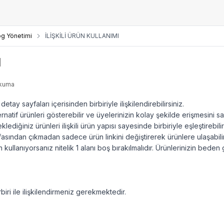
og Yönetimi
İLİŞKİLİ ÜRÜN KULLANIMI
I
okuma
detay sayfaları içerisinden birbiriyle ilişkilendirebilirsiniz.
ernatif ürünleri gösterebilir ve üyelerinizin kolay şekilde erişmesini sağ
ediğiniz ürünleri ilişkili ürün yapısı sayesinde birbiriyle eşleştirebilir
yfasından çıkmadan sadece ürün linkini değiştirerek ürünlere ulaşabilir
rün kullanıyorsanız nitelik 1 alanı boş bırakılmalıdır. Ürünlerinizin beden 
irbiri ile ilişkilendirmeniz gerekmektedir.