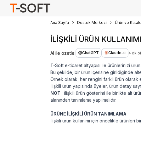
Ana Sayfa
Destek Merkezi
Ürün ve Katal
İLİŞKİLİ ÜRÜN KULLANIM
AI ile özetle:
ChatGPT
Claude.ai
4 dk 
T-Soft e-ticaret altyapısı ile ürünlerinizi ürün 
Bu şekilde, bir ürün içerisine girildiğinde alt
Örnek olarak, her rengini farklı ürün olarak ekl
İlişkili ürün yapısında üyeler, ürün detay sa
NOT :
İlişkili ürün gösterimi ile birlikte alt ü
alanından tanımlama yapılmalıdır.
ÜRÜNE İLİŞKİLİ ÜRÜN TANIMLAMA
İlişkili ürün kullanımı için öncelikle ürünleri b