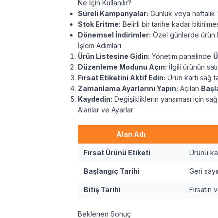
Ne İçin Kullanılır?
Süreli Kampanyalar:
Günlük veya haftalık "
Stok Eritme:
Belirli bir tarihe kadar bitiril
Dönemsel İndirimler:
Özel günlerde ürün b
İşlem Adımları
Ürün Listesine Gidin:
Yönetim panelinde
Ü
Düzenleme Modunu Açın:
İlgili ürünün sa
Fırsat Etiketini Aktif Edin:
Ürün kartı sağ t
Zamanlama Ayarlarını Yapın:
Açılan
Başl
Kaydedin:
Değişikliklerin yansıması için sağ
Alanlar ve Ayarlar
Alan Adı
Fırsat Ürünü Etiketi
Ürünü ka
Başlangıç Tarihi
Geri sayı
Bitiş Tarihi
Fırsatın 
Beklenen Sonuç