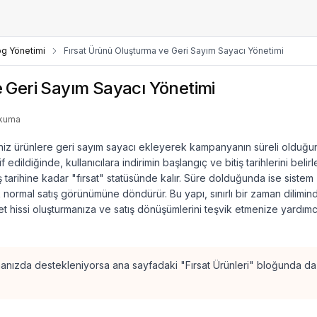
og Yönetimi
Fırsat Ürünü Oluşturma ve Geri Sayım Sayacı Yönetimi
 Geri Sayım Sayacı Yönetimi
okuma
iğiniz ürünlere geri sayım sayacı ekleyerek kampanyanın süreli olduğu
if edildiğinde, kullanıcılara indirimin başlangıç ve bitiş tarihlerini beli
ş tarihine kadar "fırsat" statüsünde kalır. Süre dolduğunda ise sistem
 normal satış görünümüne döndürür. Bu yapı, sınırlı bir zaman dilimin
iyet hissi oluşturmanıza ve satış dönüşümlerini teşvik etmenize yardımc
emanızda destekleniyorsa ana sayfadaki "Fırsat Ürünleri" bloğunda da