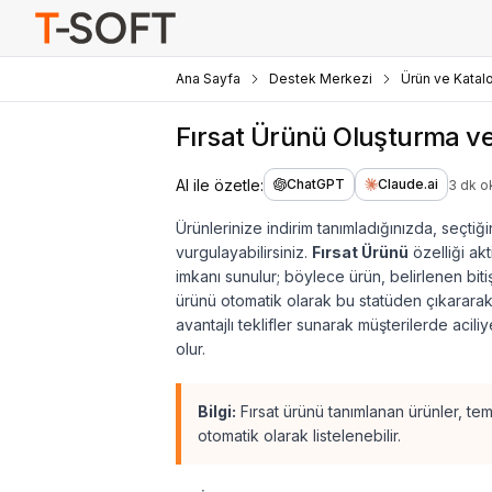
Ana Sayfa
Destek Merkezi
Ürün ve Katal
Fırsat Ürünü Oluşturma ve
AI ile özetle:
ChatGPT
Claude.ai
3 dk 
Ürünlerinize indirim tanımladığınızda, seçt
vurgulayabilirsiniz.
Fırsat Ürünü
özelliği akt
imkanı sunulur; böylece ürün, belirlenen biti
ürünü otomatik olarak bu statüden çıkararak
avantajlı teklifler sunarak müşterilerde acil
olur.
Bilgi:
Fırsat ürünü tanımlanan ürünler, t
otomatik olarak listelenebilir.