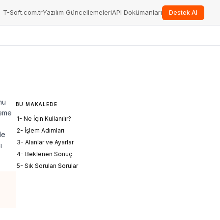
T-Soft.com.tr
Yazılım Güncellemeleri
API Dokümanları
Destek Al
nu
BU MAKALEDE
rleme
1- Ne İçin Kullanılır?
2- İşlem Adımları
de
3- Alanlar ve Ayarlar
ı
4- Beklenen Sonuç
5- Sık Sorulan Sorular