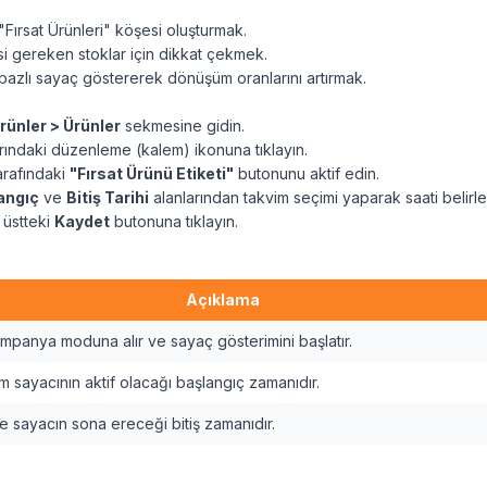
Fırsat Ürünleri" köşesi oluşturmak.
mesi gereken stoklar için dikkat çekmek.
azlı sayaç göstererek dönüşüm oranlarını artırmak.
rünler > Ürünler
sekmesine gidin.
tırındaki düzenleme (kalem) ikonuna tıklayın.
arafındaki
"Fırsat Ürünü Etiketi"
butonunu aktif edin.
angıç
ve
Bitiş Tarihi
alanlarından takvim seçimi yaparak saati belirle
 üstteki
Kaydet
butonuna tıklayın.
Açıklama
mpanya moduna alır ve sayaç gösterimini başlatır.
m sayacının aktif olacağı başlangıç zamanıdır.
ve sayacın sona ereceği bitiş zamanıdır.