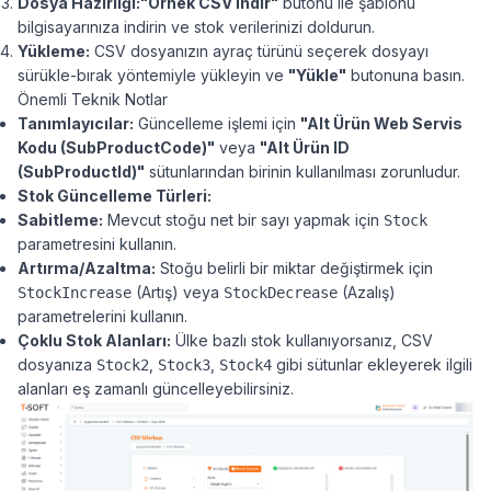
Dosya Hazırlığı:
"Örnek CSV İndir"
butonu ile şablonu
bilgisayarınıza indirin ve stok verilerinizi doldurun.
Yükleme:
CSV dosyanızın ayraç türünü seçerek dosyayı
sürükle-bırak yöntemiyle yükleyin ve
"Yükle"
butonuna basın.
Önemli Teknik Notlar
Tanımlayıcılar:
Güncelleme işlemi için
"
Alt Ürün Web Servis
Kodu (SubProductCode)"
veya
"
Alt Ürün ID
(SubProductId)"
sütunlarından birinin kullanılması zorunludur.
Stok Güncelleme Türleri:
Sabitleme:
Mevcut stoğu net bir sayı yapmak için
Stock
parametresini kullanın.
Artırma/Azaltma:
Stoğu belirli bir miktar değiştirmek için
(Artış) veya
(Azalış)
StockIncrease
StockDecrease
parametrelerini kullanın.
Çoklu Stok Alanları:
Ülke bazlı stok kullanıyorsanız, CSV
dosyanıza
,
,
gibi sütunlar ekleyerek ilgili
Stock2
Stock3
Stock4
alanları eş zamanlı güncelleyebilirsiniz.