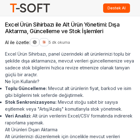
Destek Al
Excel Ürün Sihirbazı ile Alt Ürün Yönetimi: Dışa
Aktarma, Güncelleme ve Stok İşlemleri
AI ile özetle:
5 dk okuma
Excel Ürün Sihirbazı, panel üzerindeki alt ürünlerinizi toplu bir
şekilde dışa aktarmanıza, mevcut verileri güncellemenize veya
sadece stok bilgilerini hızlıca revize etmenize olanak tanıyan
güçlü bir araçtır.
Ne İçin Kullanılır?
Toplu Güncelleme:
Mevcut alt ürünlerin fiyat, barkod ve isim
gibi bilgilerini tek seferde değiştirmek.
Stok Senkronizasyonu:
Mevcut stoğu sabit bir sayıya
eşitlemek veya "Artış/Azalış" komutlarıyla stok yönetmek.
Veri Analizi:
Alt ürün verilerini Excel/CSV formatında indirerek
raporlama yapmak.
Alt Ürünleri Dışarı Aktarma
Alt ürünlerinizi düzenlemek için öncelikle mevcut verileri