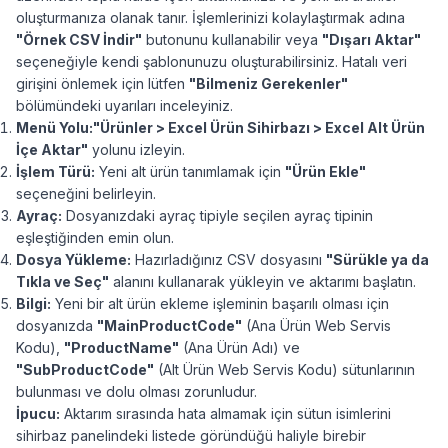
oluşturmanıza olanak tanır. İşlemlerinizi kolaylaştırmak adına
"Örnek CSV İndir"
butonunu kullanabilir veya
"Dışarı Aktar"
seçeneğiyle kendi şablonunuzu oluşturabilirsiniz. Hatalı veri
girişini önlemek için lütfen
"Bilmeniz Gerekenler"
bölümündeki uyarıları inceleyiniz.
Menü Yolu:
"Ürünler > Excel Ürün Sihirbazı > Excel Alt Ürün
İçe Aktar"
yolunu izleyin.
İşlem Türü:
Yeni alt ürün tanımlamak için
"Ürün Ekle"
seçeneğini belirleyin.
Ayraç:
Dosyanızdaki ayraç tipiyle seçilen ayraç tipinin
eşleştiğinden emin olun.
Dosya Yükleme:
Hazırladığınız CSV dosyasını
"Sürükle ya da
Tıkla ve Seç"
alanını kullanarak yükleyin ve aktarımı başlatın.
Bilgi:
Yeni bir alt ürün ekleme işleminin başarılı olması için
dosyanızda
"
MainProductCode"
(Ana Ürün Web Servis
Kodu),
"
ProductName"
(Ana Ürün Adı) ve
"
SubProductCode"
(Alt Ürün Web Servis Kodu) sütunlarının
bulunması ve dolu olması zorunludur.
İpucu:
Aktarım sırasında hata almamak için sütun isimlerini
sihirbaz panelindeki listede göründüğü haliyle birebir