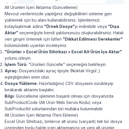
Alt Ürünleri İçeri Aktarma (Güncelleme)
Mevcut verilerinizde yaptığınız değişiklikleri sisteme geri
yüklemek için bu alanı kullanabilirsiniz. İşlemlerinizi
kolaylaştırmak adına
"Örnek Dosya"
yı indirebilir veya
"Dışa
Aktar"
seçeneğiyle kendi şablonunuzu oluşturabilirsiniz. Hatalı
veri girişini önlemek için lütfen
"Dikkat Edilmesi Gerekenler"
bölümündeki uyarıları inceleyiniz.
"Ürünler > Excel Ürün Sihirbazı > Excel Alt Ürün İçe Aktar"
yolunu izleyin.
İşlem Türü:
"Ürünleri Güncelle" seçeneğini belirleyin.
Ayraç:
Dosyanızdaki ayraç tipiyle (Noktalı Virgül ;)
eşleştiğinden emin olun.
Dosya Yükleme:
Hazırladığınız CSV dosyasını sürükleyip
bırakarak aktarımı başlatın.
Bilgi:
Güncelleme işleminin başarılı olması için dosyanızda
SubProductCode (Alt Ürün Web Servis Kodu) veya
SubProductId sütunlarından biri mutlaka bulunmalıdır.
Alt Ürünleri İçeri Aktarma (Yeni Ekleme)
Excel Ürün Sihirbazı, binlerce alt ürünü (varyant) tek bir dosya
üzerinden toplu halde içeri aktarmanıza ve yeni alt ürünler