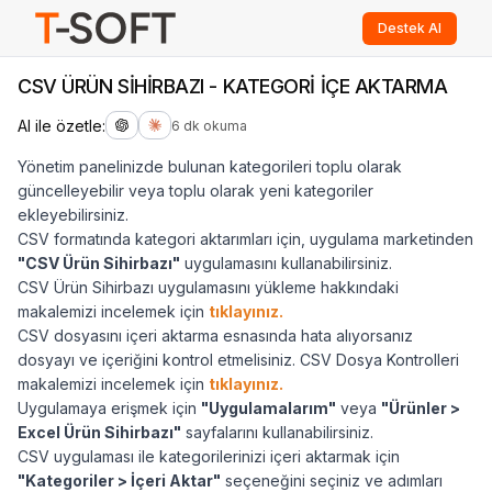
Destek Al
CSV ÜRÜN SİHİRBAZI - KATEGORİ İÇE AKTARMA
AI ile özetle:
6 dk okuma
Yönetim panelinizde bulunan kategorileri toplu olarak
güncelleyebilir veya toplu olarak yeni kategoriler
ekleyebilirsiniz.
CSV formatında kategori aktarımları için, uygulama marketinden
"CSV Ürün Sihirbazı"
uygulamasını kullanabilirsiniz.
CSV Ürün Sihirbazı uygulamasını yükleme hakkındaki
makalemizi incelemek için
tıklayınız.
CSV dosyasını içeri aktarma esnasında hata alıyorsanız
dosyayı ve içeriğini kontrol etmelisiniz. CSV Dosya Kontrolleri
makalemizi incelemek için
tıklayınız.
Uygulamaya erişmek için
"Uygulamalarım"
veya
"Ürünler >
Excel Ürün Sihirbazı"
sayfalarını kullanabilirsiniz.
CSV uygulaması ile kategorilerinizi içeri aktarmak için
"Kategoriler > İçeri Aktar"
seçeneğini seçiniz ve adımları