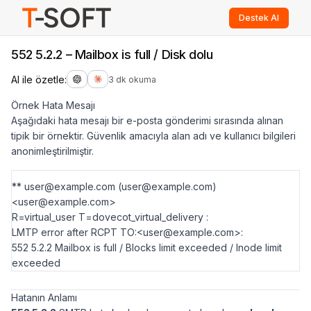
Destek Al
552 5.2.2 – Mailbox is full / Disk dolu
AI ile özetle:
3 dk okuma
Örnek Hata Mesajı
Aşağıdaki hata mesajı bir e-posta gönderimi sırasında alınan
tipik bir örnektir. Güvenlik amacıyla alan adı ve kullanıcı bilgileri
anonimleştirilmiştir.
** user@example.com (user@example.com)
<user@example.com>
R=virtual_user T=dovecot_virtual_delivery :
LMTP error after RCPT TO:<user@example.com>:
552 5.2.2 Mailbox is full / Blocks limit exceeded / Inode limit
exceeded
Hatanın Anlamı