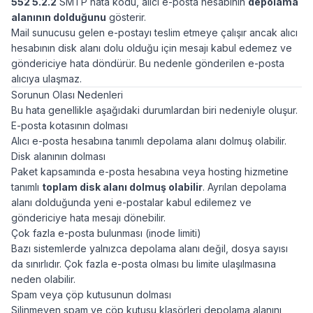
552 5.2.2
SMTP hata kodu, alıcı e-posta hesabının
depolama
alanının dolduğunu
gösterir.
Mail sunucusu gelen e-postayı teslim etmeye çalışır ancak alıcı
hesabının disk alanı dolu olduğu için mesajı kabul edemez ve
göndericiye hata döndürür. Bu nedenle gönderilen e-posta
alıcıya ulaşmaz.
Sorunun Olası Nedenleri
Bu hata genellikle aşağıdaki durumlardan biri nedeniyle oluşur.
E-posta kotasının dolması
Alıcı e-posta hesabına tanımlı depolama alanı dolmuş olabilir.
Disk alanının dolması
Paket kapsamında e-posta hesabına veya hosting hizmetine
tanımlı
toplam disk alanı dolmuş olabilir
. Ayrılan depolama
alanı dolduğunda yeni e-postalar kabul edilemez ve
göndericiye hata mesajı dönebilir.
Çok fazla e-posta bulunması (inode limiti)
Bazı sistemlerde yalnızca depolama alanı değil, dosya sayısı
da sınırlıdır. Çok fazla e-posta olması bu limite ulaşılmasına
neden olabilir.
Spam veya çöp kutusunun dolması
Silinmeyen spam ve çöp kutusu klasörleri depolama alanını